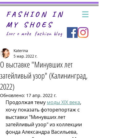
FASHION IN
MY SHOES
блог о моде fashion
blog
Katerina
5 мар. 2022 г.
О выставке "Минувших лет
затейливый узор" (Калининград,
2022)
Обновлено:
17 апр. 2022 г.
Продолжая тему 
моды XIX века
, 
хочу показать фоторепортаж c 
выставки "Минувших лет 
затейливый узор" из коллекции 
фонда Александра Васильева, 