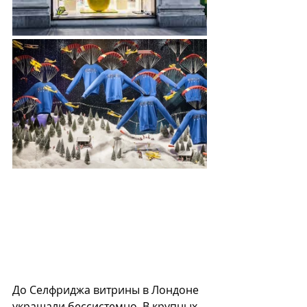
До Селфриджа витрины в Лондоне 
украшали бессистемно. В крупных 